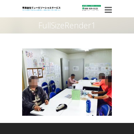
FullSizeRender1