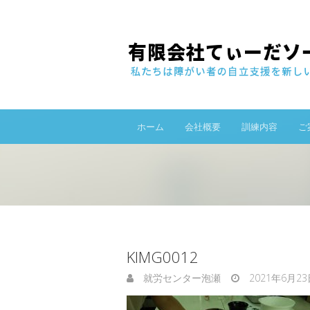
ホーム
会社概要
訓練内容
ご
KIMG0012
就労センター泡瀬
2021年6月23